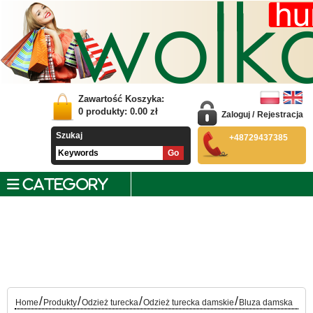
Zawartość Koszyka:
0
produkty:
0.00
zł
Zaloguj
/
Rejestracja
Szukaj
+48729437385
CATEGORY
/
/
/
/
Home
Produkty
Odzież turecka
Odzież turecka damskie
Bluza damska