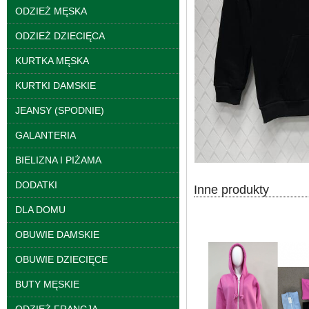
ODZIEŻ MĘSKA
Kurtki damskie
ODZIEŻ DZIECIĘCA
skórzana Roz S-XL, 1
Kolor Paczka 5 szt
KURTKA MĘSKA
95.00 zł
KURTKI DAMSKIE
szczegóły
JEANSY (SPODNIE)
GALANTERIA
BIELIZNA I PIŻAMA
DODATKI
Inne produkty
DLA DOMU
OBUWIE DAMSKIE
OBUWIE DZIECIĘCE
BUTY MĘSKIE
Kurtki damskie