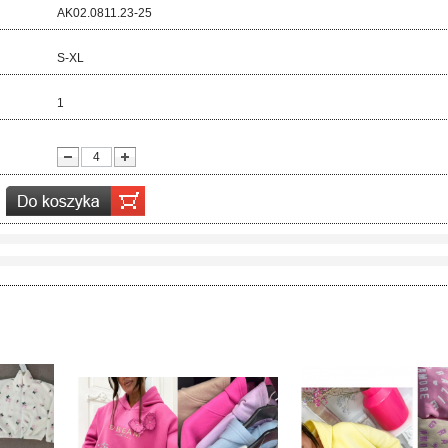
d:
AK02.0811.23-25
ar:
S-XL
r:
1
ć: