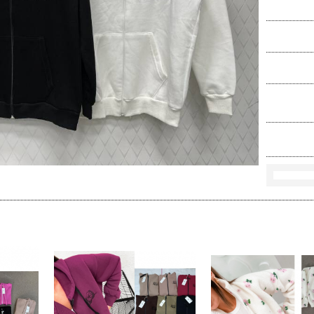
Ko
Rozmi
Kolo
loś