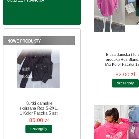
ODZIEŻ FRANCJA
skórzana Roz S-2XL,
1 Kolor Paczka 5 szt
95.00 zł
szczegóły
Bluza damska (Tur
produkt) Roz Stand
Mix Kolor Paczka 12
82.00 zł
szczegóły
Kurtki damskie
skórzana Roz S-2XL,
1 Kolor Paczka 5 szt