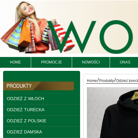
Kurtki damskie
skórzana Roz S-XL, 1
Kolor Paczka 5 szt
95.00 zł
szczegóły
HOME
PROMOCJE
NOWOŚCI
ONAS
/
/
Home
Produkty
Odzież turec
ODZIEŻ Z WŁOCH
ODZIEŻ TURECKA
ODZIEŻ Z POLSKIE
ODZIEŻ DAMSKA