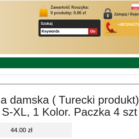
Zawartość Koszyka:
0
produkty:
0.00
zł
Zaloguj
/
Reje
Szukaj
+48729437
a damska ( Turecki produkt)
S-XL, 1 Kolor. Paczka 4 szt
44.00 zł