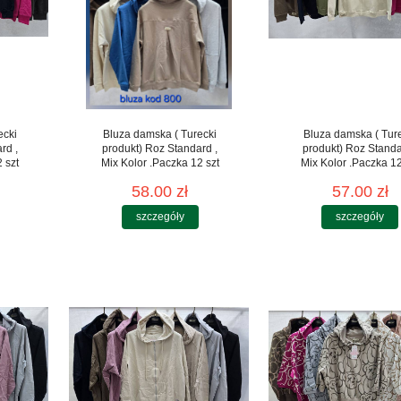
ecki
Bluza damska ( Turecki
Bluza damska ( Tur
rd ,
produkt) Roz Standard ,
produkt) Roz Standa
 szt
Mix Kolor .Paczka 12 szt
Mix Kolor .Paczka 12
58.00 zł
57.00 zł
szczegóły
szczegóły