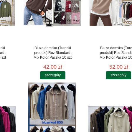
cki
Bluza damska (Turecki
Bluza damska (Ture
ard,
produkt) Roz Standard,
produkt) Roz Stand
 szt
Mix Kolor Paczka 10 szt
Mix Kolor Paczka 10
42.00 zł
52.00 zł
szczegóły
szczegóły