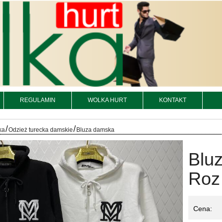
REGULAMIN
WOLKA HURT
KONTAKT
/
/
ka
Odzież turecka damskie
Bluza damska
Bluz
Roz 
Cena: