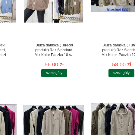
ecki
Bluza damska (Turecki
Bluza damska ( Tur
ard,
produkt) Roz Standard,
produkt) Roz Standa
 szt
Mix Kolor Paczka 10 szt
Mix Kolor .Paczka 12
56.00 zł
58.00 zł
szczegóły
szczegóły