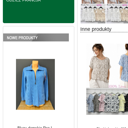
ODZIEŻ FRANCJA
Inne produkty
Bluzy damskie Roz L-
3XL. 1 kolor. Paczka
10 szt
39.00 zł
szczegóły