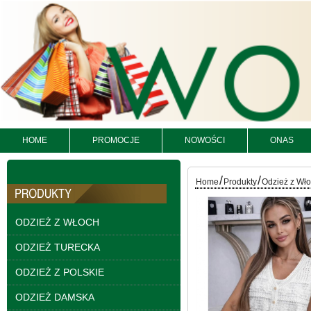
Bluzy damskie Roz L-
HOME
PROMOCJE
NOWOŚCI
ONAS
3XL. 1 kolor. Paczka
10 szt
54.00 zł
/
/
Home
Produkty
Odzież z Wł
szczegóły
ODZIEŻ Z WŁOCH
ODZIEŻ TURECKA
ODZIEŻ Z POLSKIE
ODZIEŻ DAMSKA