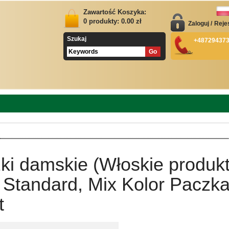
Zawartość Koszyka:
0
produkty:
0.00
zł
Zaloguj
/
Reje
Szukaj
+48729437
ki damskie (Włoskie produkt
 Standard, Mix Kolor Paczk
t