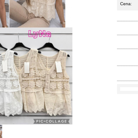
Cena:
Ko
Rozmi
Kolo
loś