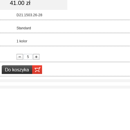
41.00 zł
d:
D21.1503.26-28
ar:
Standard
r:
1 kolor
ć: