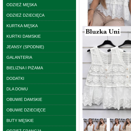
ODZIEŻ MĘSKA
ODZIEŻ DZIECIĘCA
KURTKA MĘSKA
KURTKI DAMSKIE
Bluzy damskie Roz L-
JEANSY (SPODNIE)
3XL. 1 kolor. Paczka
10 szt
GALANTERIA
39.00 zł
BIELIZNA I PIŻAMA
szczegóły
DODATKI
DLA DOMU
OBUWIE DAMSKIE
OBUWIE DZIECIĘCE
BUTY MĘSKIE