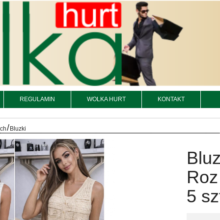
REGULAMIN
WOLKA HURT
KONTAKT
/
och
Bluzki
Bluz
Roz
5 sz