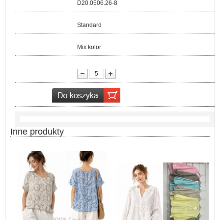
Kod:
D20.0506.26-8
Rozmiar:
Standard
Kolor:
Mix kolor
lość:
Inne produkty