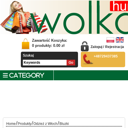
Zawartość Koszyka:
0
produkty:
0.00
zł
Zaloguj
/
Rejestracja
Szukaj
+48729437385
CATEGORY
/
/
/
Home
Produkty
Odzież z Włoch
Bluzki