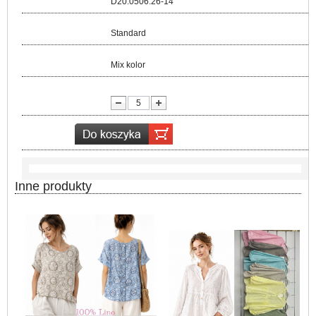
D20.0506.26-14
Rozmiar:
Standard
Kolor:
Mix kolor
lość:
Inne produkty