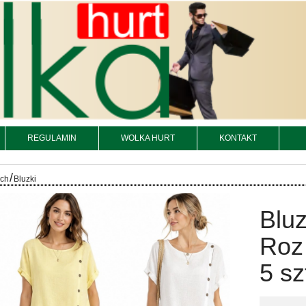
REGULAMIN
WOLKA HURT
KONTAKT
/
och
Bluzki
Bluz
Roz
5 sz