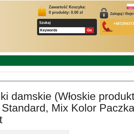
Zawartość Koszyka:
0
produkty:
0.00
zł
Zaloguj
/
Reje
Szukaj
+48729437
ki damskie (Włoskie produkt
 Standard, Mix Kolor Paczk
t