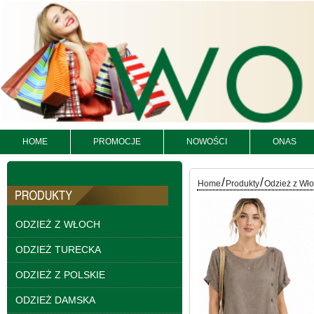
Kurtki damskie
skórzana Roz S-XL, 1
HOME
PROMOCJE
NOWOŚCI
ONAS
Kolor Paczka 5 szt
95.00 zł
/
/
Home
Produkty
Odzież z Wł
szczegóły
ODZIEŻ Z WŁOCH
ODZIEŻ TURECKA
ODZIEŻ Z POLSKIE
ODZIEŻ DAMSKA