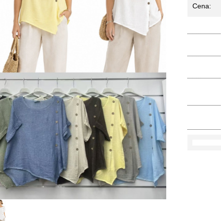
Cena:
Ko
Rozmi
Kolo
loś