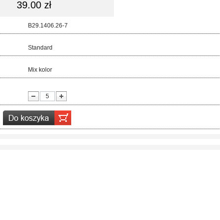
39.00 zł
d:
B29.1406.26-7
ar:
Standard
r:
Mix kolor
ć: