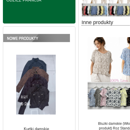
ODZIEŻ FRANCJA
Inne produkty
Kurtki damskie
skórzana Roz S-2XL,
1 Kolor Paczka 5 szt
95.00 zł
szczegóły
Bluzki damskie (Wło
produkt) Roz Stand