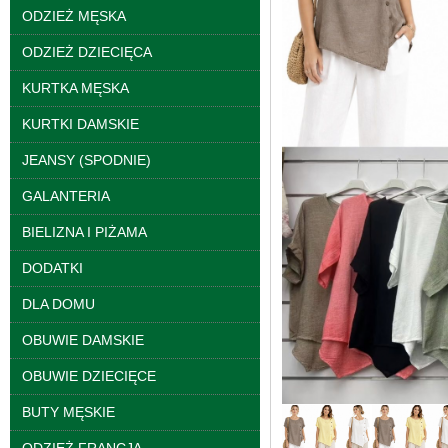
ODZIEŻ MĘSKA
ODZIEŻ DZIECIĘCA
KURTKA MĘSKA
KURTKI DAMSKIE
Kurtki damskie
skórzana Roz S-XL, 1
JEANSY (SPODNIE)
Kolor Paczka 5 szt
95.00 zł
GALANTERIA
szczegóły
BIELIZNA I PIŻAMA
DODATKI
DLA DOMU
OBUWIE DAMSKIE
OBUWIE DZIECIĘCE
BUTY MĘSKIE