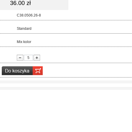
36.00 zł
d:
C38.0506.26-8
ar:
Standard
r:
Mix kolor
ć: