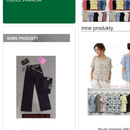
ODZIEŻ FRANCJA
Inne produkty
Spodnie damskie
jeansy Roz 25-30, 1
Kolor Paczka 10 szt
61.00 zł
szczegóły
Bluzki damskie (Wło