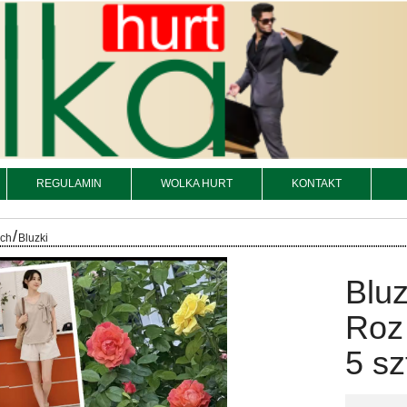
REGULAMIN
WOLKA HURT
KONTAKT
/
och
Bluzki
Bluz
Roz
5 sz