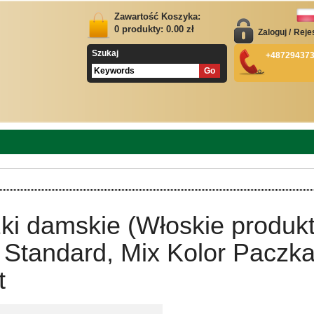
Zawartość Koszyka:
0
produkty:
0.00
zł
Zaloguj
/
Reje
Szukaj
+48729437
ki damskie (Włoskie produkt
 Standard, Mix Kolor Paczk
t