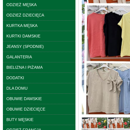
ODZIEŻ MĘSKA
ODZIEŻ DZIECIĘCA
KURTKA MĘSKA
KURTKI DAMSKIE
JEANSY (SPODNIE)
Spodnie damskie
jeansy Roz 25-30, 1
Kolor Paczka 10 szt
GALANTERIA
61.00 zł
BIELIZNA I PIŻAMA
szczegóły
DODATKI
DLA DOMU
OBUWIE DAMSKIE
OBUWIE DZIECIĘCE
BUTY MĘSKIE