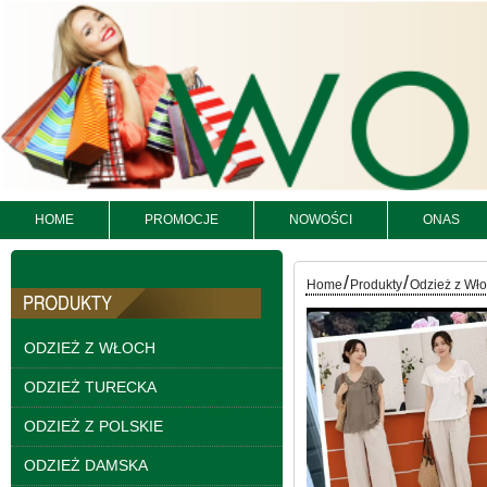
HOME
PROMOCJE
NOWOŚCI
ONAS
Spodnie damskie
jeansy Roz 25-30, 1
Kolor Paczka 10 szt
61.00 zł
/
/
Home
Produkty
Odzież z Wł
szczegóły
ODZIEŻ Z WŁOCH
ODZIEŻ TURECKA
ODZIEŻ Z POLSKIE
ODZIEŻ DAMSKA