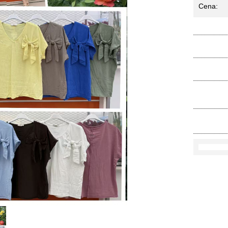
Cena:
Ko
Rozmi
Kolo
loś