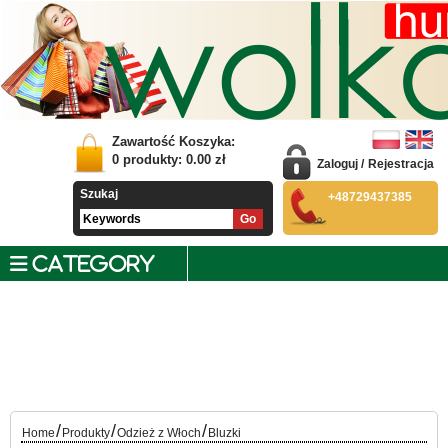
Zawartość Koszyka:
0
produkty:
0.00
zł
Zaloguj
/
Rejestracja
Szukaj
+48729437385
CATEGORY
/
/
/
Home
Produkty
Odzież z Włoch
Bluzki