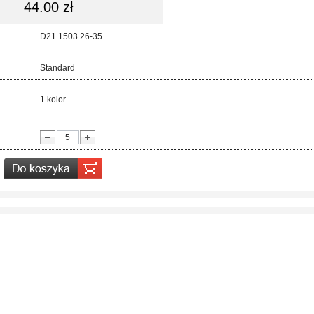
44.00 zł
d:
D21.1503.26-35
ar:
Standard
r:
1 kolor
ć: