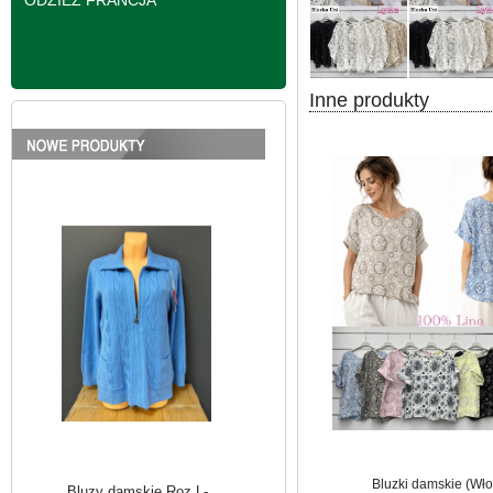
ODZIEŻ FRANCJA
Inne produkty
Bluzy damskie Roz L-
3XL. 1 kolor. Paczka
10 szt
39.00 zł
szczegóły
Bluzki damskie (Wło