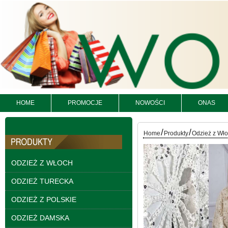
Bluzy damskie Roz L-
HOME
PROMOCJE
NOWOŚCI
ONAS
3XL. 1 kolor. Paczka
10 szt
54.00 zł
/
/
Home
Produkty
Odzież z Wł
szczegóły
ODZIEŻ Z WŁOCH
ODZIEŻ TURECKA
ODZIEŻ Z POLSKIE
ODZIEŻ DAMSKA