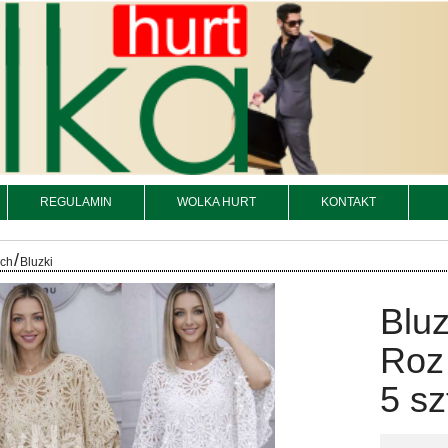
REGULAMIN
WOLKA HURT
KONTAKT
/
och
Bluzki
Bluz
Roz
5 sz