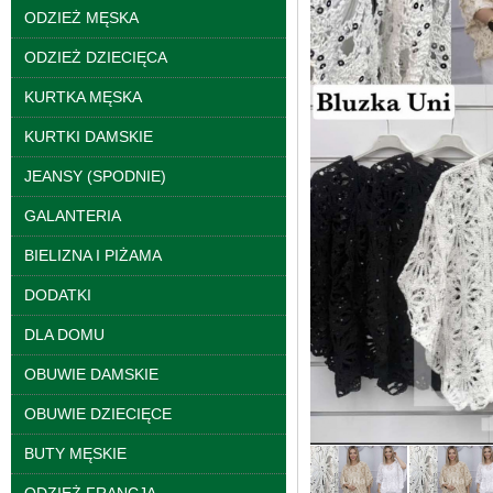
ODZIEŻ MĘSKA
ODZIEŻ DZIECIĘCA
KURTKA MĘSKA
KURTKI DAMSKIE
Bluzy damskie Roz L-
JEANSY (SPODNIE)
3XL. 1 kolor. Paczka
10 szt
GALANTERIA
39.00 zł
BIELIZNA I PIŻAMA
szczegóły
DODATKI
DLA DOMU
OBUWIE DAMSKIE
OBUWIE DZIECIĘCE
BUTY MĘSKIE