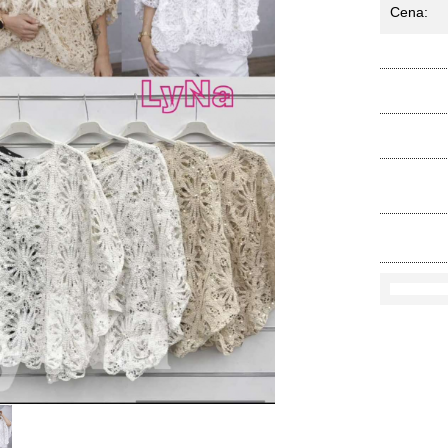
Cena:
Ko
Rozmi
Kolo
loś