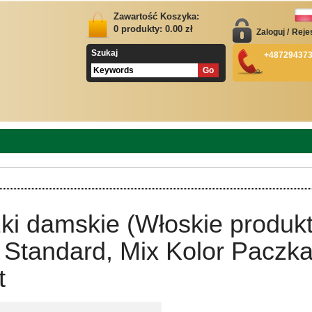
Zawartość Koszyka:
0
produkty:
0.00
zł
Zaloguj
/
Reje
Szukaj
+48729437
ki damskie (Włoskie produkt
 Standard, Mix Kolor Paczk
t