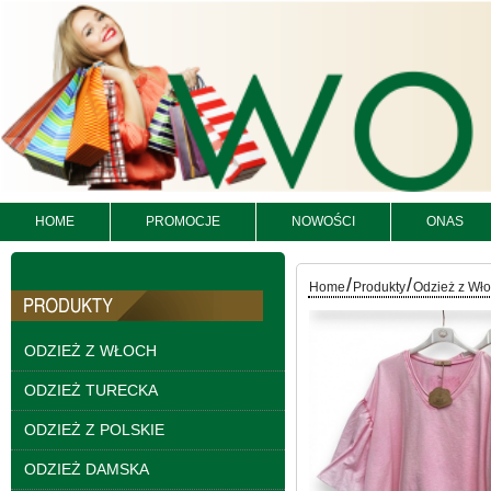
HOME
PROMOCJE
NOWOŚCI
ONAS
/
/
Bluzy damskie Roz L-
Home
Produkty
Odzież z Wł
3XL. 1 kolor. Paczka
10 szt
54.00 zł
ODZIEŻ Z WŁOCH
szczegóły
ODZIEŻ TURECKA
ODZIEŻ Z POLSKIE
ODZIEŻ DAMSKA