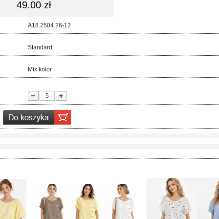
49.00 zł
d:
A18.2504.26-12
ar:
Standard
r:
Mix kolor
ć: