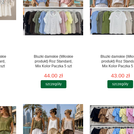
skie
Bluzki damskie (Włoskie
Bluzki damskie (Wło
ard,
produkt) Roz Standard,
produkt) Roz Stand
szt
Mix Kolor Paczka 5 szt
Mix Kolor Paczka 5 
44.00 zł
43.00 zł
szczegóły
szczegóły