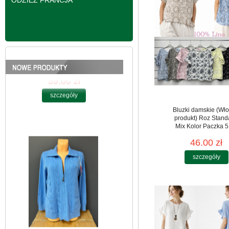
ODZIEŻ FRANCJA
Bluzy damskie Roz L-
3XL. 1 kolor. Paczka
10 szt
Bluzki damskie (Wło
39.00 zł
produkt) Roz Stand
Mix Kolor Paczka 5
szczegóły
46.00 zł
szczegóły