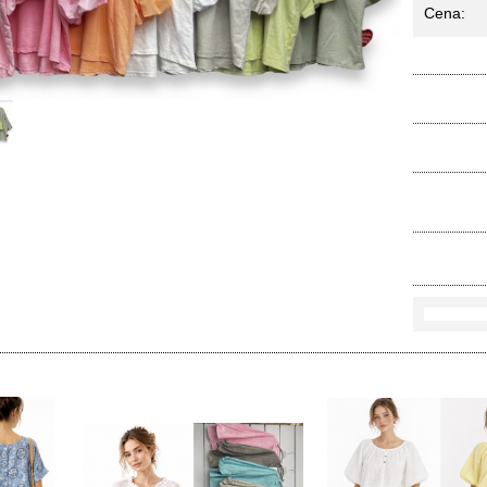
Cena:
Ko
Rozmi
Kolo
loś