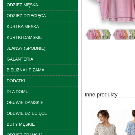
ODZIEŻ MĘSKA
ODZIEŻ DZIECIĘCA
KURTKA MĘSKA
KURTKI DAMSKIE
JEANSY (SPODNIE)
GALANTERIA
Bluzy damskie Roz L-
BIELIZNA I PIŻAMA
3XL. 1 kolor. Paczka
10 szt
DODATKI
39.00 zł
szczegóły
DLA DOMU
Inne produkty
OBUWIE DAMSKIE
OBUWIE DZIECIĘCE
BUTY MĘSKIE