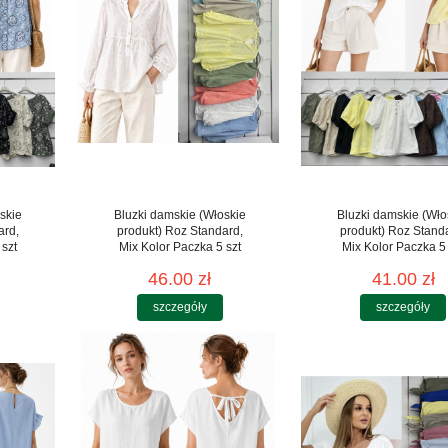
skie
Bluzki damskie (Włoskie
Bluzki damskie (Wło
ard,
produkt) Roz Standard,
produkt) Roz Stand
 szt
Mix Kolor Paczka 5 szt
Mix Kolor Paczka 5 
46.00 zł
41.00 zł
szczegóły
szczegóły