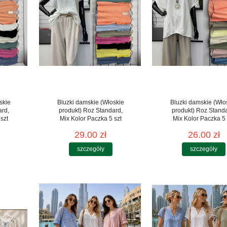
skie
Bluzki damskie (Włoskie
Bluzki damskie (Wło
ard,
produkt) Roz Standard,
produkt) Roz Stand
szt
Mix Kolor Paczka 5 szt
Mix Kolor Paczka 5 
29.00 zł
26.00 zł
szczegóły
szczegóły