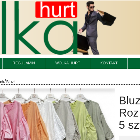
REGULAMIN
WOLKA HURT
KONTAKT
/
och
Bluzki
Bluz
Roz
5 sz