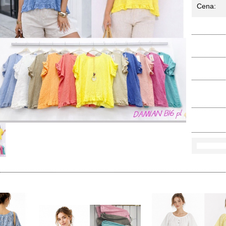
Cena:
Ko
Rozmi
Kolo
loś