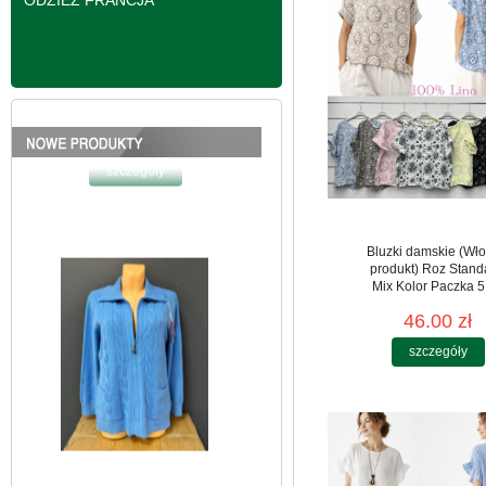
ODZIEŻ FRANCJA
Bluzy damskie Roz L-
3XL. 1 kolor. Paczka
10 szt
39.00 zł
szczegóły
Bluzki damskie (Wło
produkt) Roz Stand
Mix Kolor Paczka 5
46.00 zł
szczegóły