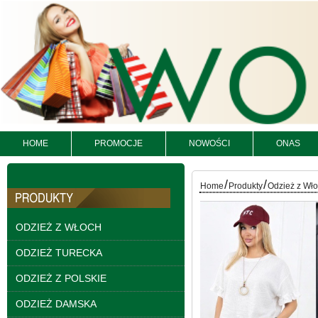
HOME
PROMOCJE
NOWOŚCI
ONAS
Bluzy damskie Roz L-
3XL. 1 kolor. Paczka
10 szt
/
/
Home
Produkty
Odzież z Wł
54.00 zł
szczegóły
ODZIEŻ Z WŁOCH
ODZIEŻ TURECKA
ODZIEŻ Z POLSKIE
ODZIEŻ DAMSKA