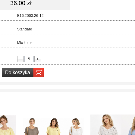
36.00 zł
d:
B16.2003.26-12
ar:
Standard
r:
Mix kolor
ć: