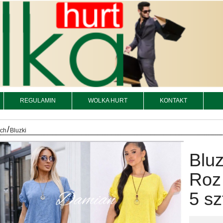
REGULAMIN
WOLKA HURT
KONTAKT
/
och
Bluzki
Bluz
Roz
5 sz