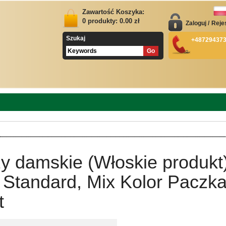
Zawartość Koszyka:
0
produkty:
0.00
zł
Zaloguj
/
Reje
Szukaj
+48729437
y damskie (Włoskie produkt
 Standard, Mix Kolor Paczk
t