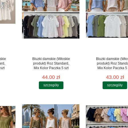
skie
Bluzki damskie (Włoskie
Bluzki damskie (Wło
ard,
produkt) Roz Standard,
produkt) Roz Stand
szt
Mix Kolor Paczka 5 szt
Mix Kolor Paczka 5 
44.00 zł
43.00 zł
szczegóły
szczegóły