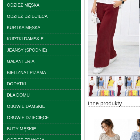
ODZIEŻ MĘSKA
ODZIEŻ DZIECIĘCA
KURTKA MĘSKA
KURTKI DAMSKIE
JEANSY (SPODNIE)
Bluzy damskie Roz L-
3XL. 1 kolor. Paczka
GALANTERIA
10 szt
39.00 zł
BIELIZNA I PIŻAMA
szczegóły
DODATKI
DLA DOMU
Inne produkty
OBUWIE DAMSKIE
OBUWIE DZIECIĘCE
BUTY MĘSKIE