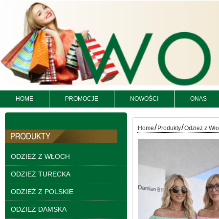
HOME
PROMOCJE
NOWOŚCI
ONAS
Bluzy damskie Roz L-
/
/
Home
Produkty
Odzież z Wł
3XL. 1 kolor. Paczka
10 szt
54.00 zł
ODZIEŻ Z WŁOCH
szczegóły
ODZIEŻ TURECKA
ODZIEŻ Z POLSKIE
ODZIEŻ DAMSKA