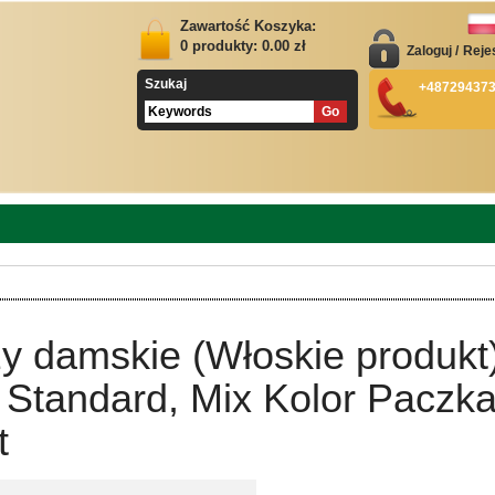
Zawartość Koszyka:
0
produkty:
0.00
zł
Zaloguj
/
Reje
Szukaj
+48729437
y damskie (Włoskie produkt
 Standard, Mix Kolor Paczk
t