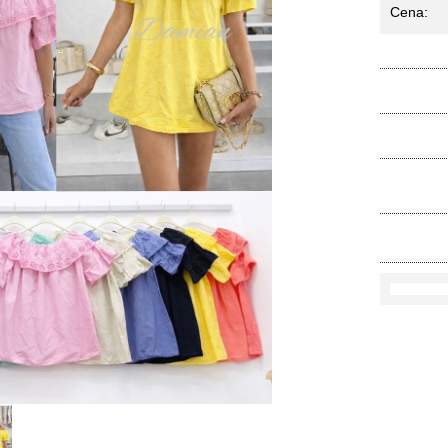
Cena:
Ko
Rozmi
Kolo
loś