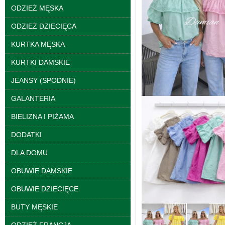
ODZIEŻ MĘSKA
ODZIEŻ DZIECIĘCA
KURTKA MĘSKA
KURTKI DAMSKIE
JEANSY (SPODNIE)
GALANTERIA
Bluzy damskie Roz L-
3XL. 1 kolor. Paczka
BIELIZNA I PIŻAMA
10 szt
39.00 zł
DODATKI
szczegóły
DLA DOMU
OBUWIE DAMSKIE
OBUWIE DZIECIĘCE
BUTY MĘSKIE