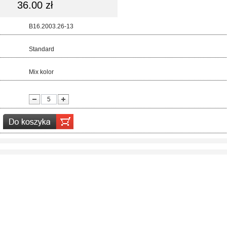
36.00 zł
d:
B16.2003.26-13
ar:
Standard
r:
Mix kolor
ć: