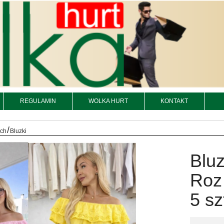
REGULAMIN
WOLKA HURT
KONTAKT
/
och
Bluzki
Bluz
Roz
5 sz