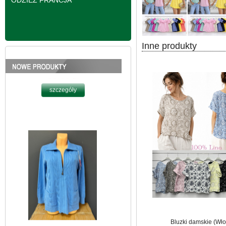
ODZIEŻ FRANCJA
Inne produkty
Bluzy damskie Roz L-
3XL. 1 kolor. Paczka
10 szt
39.00 zł
szczegóły
Bluzki damskie (Wło