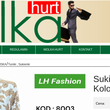
REGULAMIN
WOLKA HURT
KONTAKT
/
MSKA
Tuniki , Sukienki
Suk
Kolo
Cena: