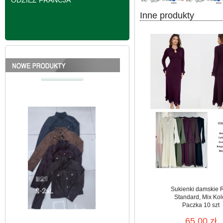
ODZIEŻ FRANCJA
Inne produkty
Kurtki damskie
skórzana Roz S-2XL,
1 Kolor Paczka 5 szt
95.00 zł
szczegóły
Sukienki damskie 
Standard, Mix Kol
Paczka 10 szt
65.00 zł