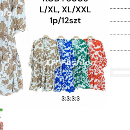
Ko
Rozmi
Kolo
loś