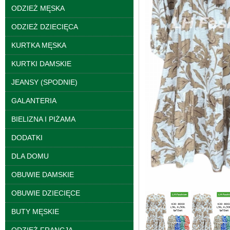
ODZIEŻ MĘSKA
ODZIEŻ DZIECIĘCA
KURTKA MĘSKA
KURTKI DAMSKIE
JEANSY (SPODNIE)
Kurtki damskie
GALANTERIA
skórzana Roz S-XL, 1
Kolor Paczka 5 szt
BIELIZNA I PIŻAMA
95.00 zł
szczegóły
DODATKI
DLA DOMU
OBUWIE DAMSKIE
OBUWIE DZIECIĘCE
BUTY MĘSKIE