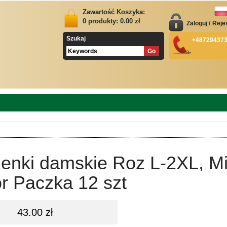
Zawartość Koszyka:
0
produkty:
0.00
zł
Zaloguj
/
Reje
Szukaj
+48729437
ienki damskie Roz L-2XL, M
r Paczka 12 szt
43.00 zł