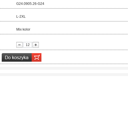
d:
G24.0905.26-G24
ar:
L-2XL
r:
Mix kolor
ć: