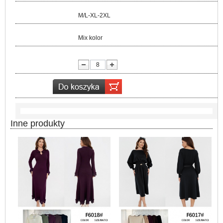
Rozmiar:
M/L-XL-2XL
Kolor:
Mix kolor
lość:
Inne produkty