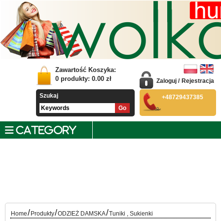
Zawartość Koszyka:
0
produkty:
0.00
zł
Zaloguj
/
Rejestracja
Szukaj
+48729437385
CATEGORY
/
/
/
Home
Produkty
ODZIEŻ DAMSKA
Tuniki , Sukienki