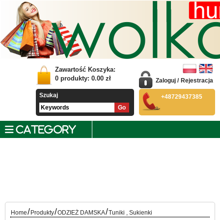
Zawartość Koszyka:
0
produkty:
0.00
zł
Zaloguj
/
Rejestracja
Szukaj
+48729437385
CATEGORY
/
/
/
Home
Produkty
ODZIEŻ DAMSKA
Tuniki , Sukienki