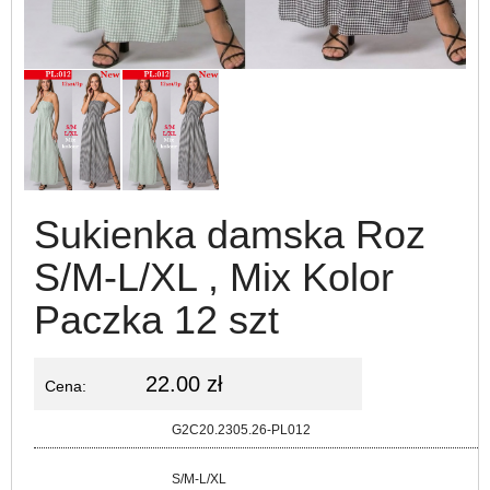
Sukienka damska Roz
S/M-L/XL , Mix Kolor
Paczka 12 szt
22.00 zł
Cena:
Kod:
G2C20.2305.26-PL012
Rozmiar:
S/M-L/XL