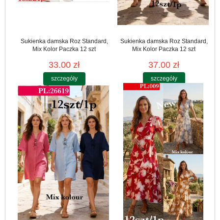
Sukienka damska Roz Standard,
Sukienka damska Roz Standard,
Mix Kolor Paczka 12 szt
Mix Kolor Paczka 12 szt
33.00 zł
37.00 zł
szczegóły
szczegóły