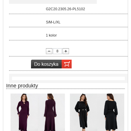
Kod:
G2C20.2305.26-PL5102
Rozmiar:
S/M-L/XL
Kolor:
1 kolor
lość:
Inne produkty