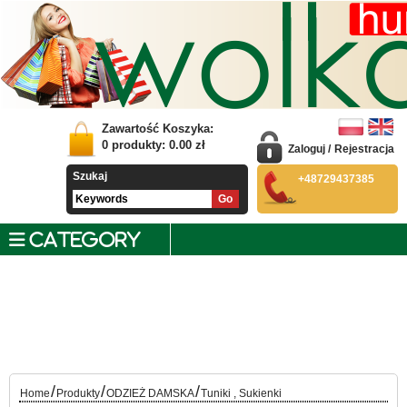
Zawartość Koszyka:
0
produkty:
0.00
zł
Zaloguj
/
Rejestracja
Szukaj
+48729437385
CATEGORY
/
/
/
Home
Produkty
ODZIEŻ DAMSKA
Tuniki , Sukienki