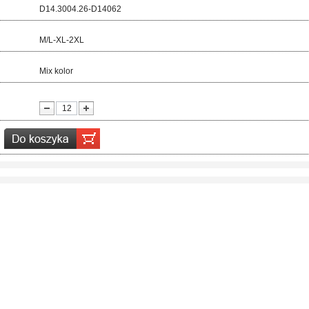
d:
D14.3004.26-D14062
ar:
M/L-XL-2XL
r:
Mix kolor
ć: