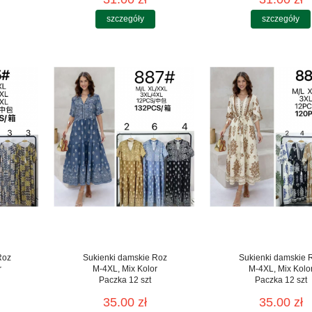
szczegóły
szczegóły
Roz
Sukienki damskie Roz
Sukienki damskie 
r
M-4XL, Mix Kolor
M-4XL, Mix Kolo
Paczka 12 szt
Paczka 12 szt
35.00 zł
35.00 zł