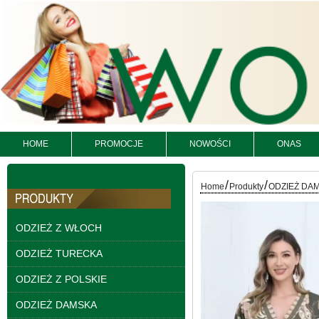
HOME
PROMOCJE
NOWOŚCI
ONAS
Spodnie damskie
/
/
jeansy Roz 25-30, 1
Home
Produkty
ODZIEŻ DA
Kolor Paczka 10 szt
61.00 zł
ODZIEŻ Z WŁOCH
szczegóły
ODZIEŻ TURECKA
ODZIEŻ Z POLSKIE
ODZIEŻ DAMSKA