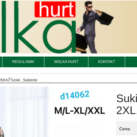
REGULAMIN
WOLKA HURT
KONTAKT
/
MSKA
Tuniki , Sukienki
Suk
2XL,
Cena: