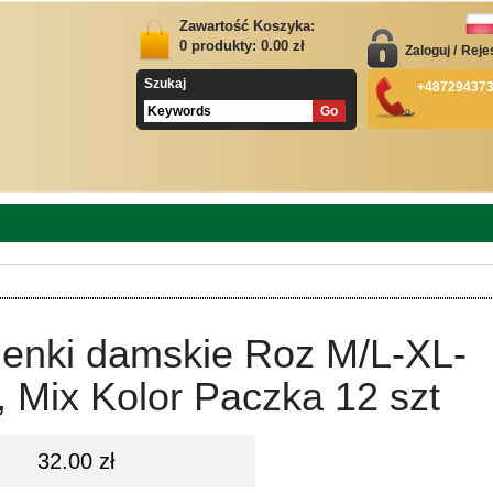
Zawartość Koszyka:
0
produkty:
0.00
zł
Zaloguj
/
Reje
Szukaj
+48729437
ienki damskie Roz M/L-XL-
 Mix Kolor Paczka 12 szt
32.00 zł