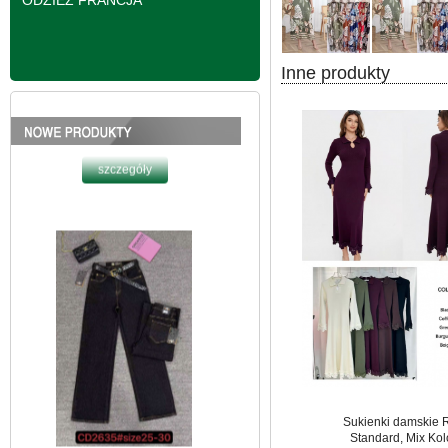
ODZIEŻ FRANCJA
Inne produkty
Spodnie damskie
jeansy Roz 25-30, 1
Kolor Paczka 10 szt
61.00 zł
szczegóły
Sukienki damskie 
Standard, Mix Kol