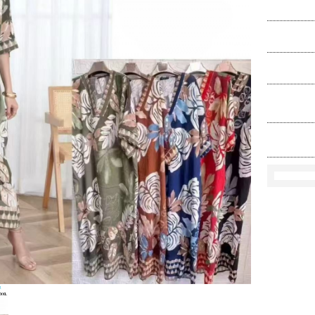
Ko
Rozmi
Kolo
loś