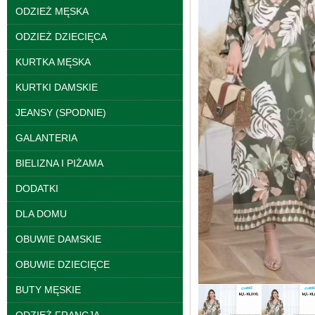
ODZIEŻ MĘSKA
ODZIEŻ DZIECIĘCA
KURTKA MĘSKA
KURTKI DAMSKIE
JEANSY (SPODNIE)
GALANTERIA
Spodnie damskie
jeansy Roz 25-30, 1
BIELIZNA I PIŻAMA
Kolor Paczka 10 szt
61.00 zł
DODATKI
szczegóły
DLA DOMU
OBUWIE DAMSKIE
OBUWIE DZIECIĘCE
BUTY MĘSKIE