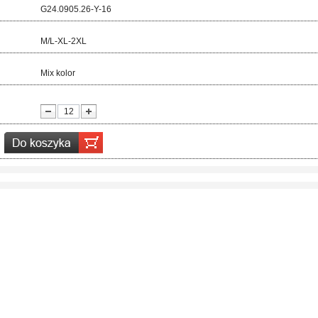
d:
G24.0905.26-Y-16
ar:
M/L-XL-2XL
r:
Mix kolor
ć: