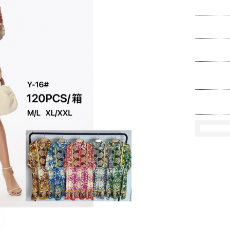
Ko
Rozmi
Kolo
loś