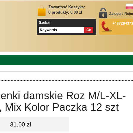
Zawartość Koszyka:
0
produkty:
0.00
zł
Zaloguj
/
Reje
Szukaj
+48729437
ienki damskie Roz M/L-XL-
 Mix Kolor Paczka 12 szt
31.00 zł