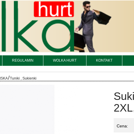
REGULAMIN
WOLKA HURT
KONTAKT
/
MSKA
Tuniki , Sukienki
Suk
2XL,
Cena: