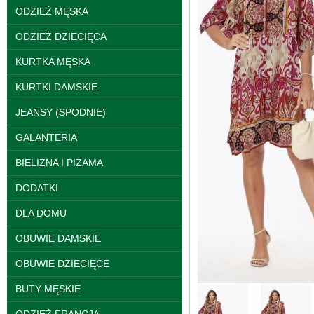
ODZIEŻ MĘSKA
ODZIEŻ DZIECIĘCA
KURTKA MĘSKA
KURTKI DAMSKIE
JEANSY (SPODNIE)
GALANTERIA
Kurtki damskie
skórzana Roz S-XL, 1
BIELIZNA I PIŻAMA
Kolor Paczka 5 szt
95.00 zł
DODATKI
szczegóły
DLA DOMU
OBUWIE DAMSKIE
OBUWIE DZIECIĘCE
BUTY MĘSKIE