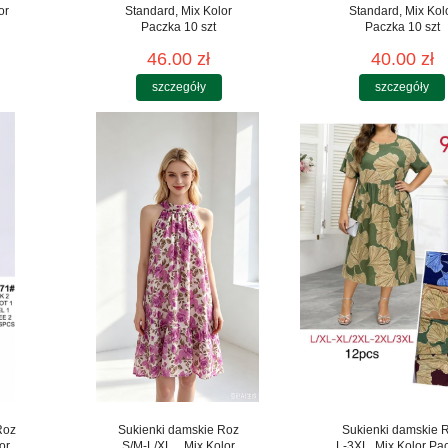
or
Standard, Mix Kolor
Standard, Mix Kol
Paczka 10 szt
Paczka 10 szt
46.00 zł
40.00 zł
szczegóły
szczegóły
Roz
Sukienki damskie Roz
Sukienki damskie 
or
S/M-L/XL, , Mix Kolor
L-3XL, Mix Kolor Pa