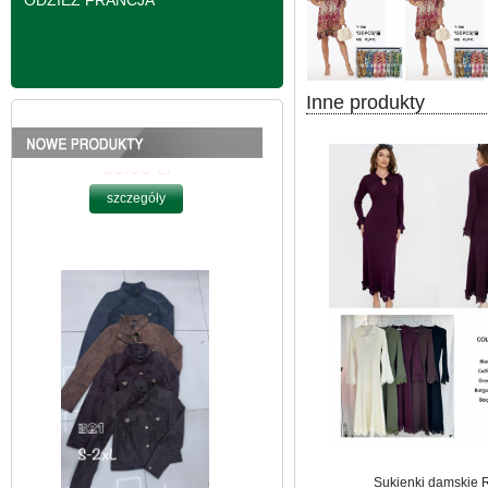
ODZIEŻ FRANCJA
Inne produkty
Kurtki damskie
skórzana Roz S-2XL,
1 Kolor Paczka 5 szt
95.00 zł
szczegóły
Sukienki damskie 