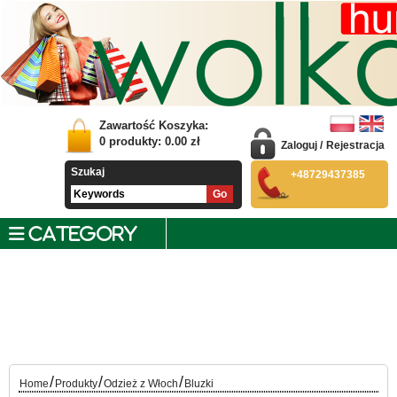
Zawartość Koszyka:
0
produkty:
0.00
zł
Zaloguj
/
Rejestracja
Szukaj
+48729437385
CATEGORY
/
/
/
Home
Produkty
Odzież z Włoch
Bluzki