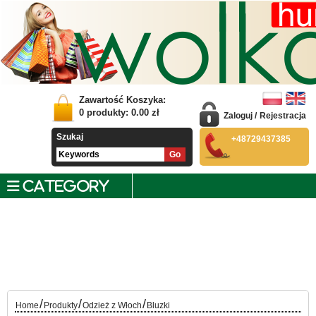
Zawartość Koszyka:
0
produkty:
0.00
zł
Zaloguj
/
Rejestracja
Szukaj
+48729437385
CATEGORY
/
/
/
Home
Produkty
Odzież z Włoch
Bluzki