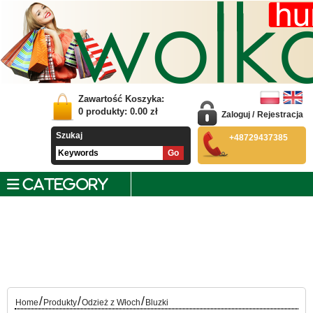
Zawartość Koszyka:
0
produkty:
0.00
zł
Zaloguj
/
Rejestracja
Szukaj
+48729437385
CATEGORY
/
/
/
Home
Produkty
Odzież z Włoch
Bluzki