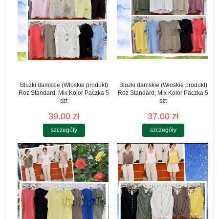
Bluzki damskie (Włoskie produkt)
Bluzki damskie (Włoskie produkt)
Roz Standard, Mix Kolor Paczka 5
Roz Standard, Mix Kolor Paczka 5
szt
szt
39.00 zł
37.00 zł
szczegóły
szczegóły