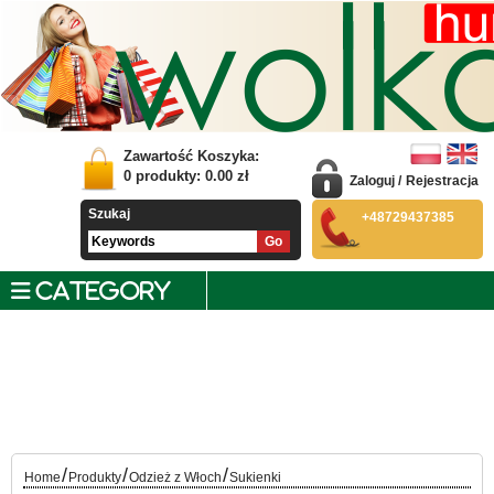
Zawartość Koszyka:
0
produkty:
0.00
zł
Zaloguj
/
Rejestracja
Szukaj
+48729437385
CATEGORY
/
/
/
Home
Produkty
Odzież z Włoch
Sukienki