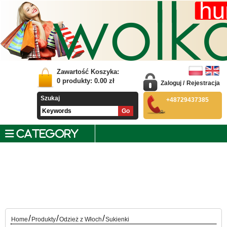
Zawartość Koszyka:
0
produkty:
0.00
zł
Zaloguj
/
Rejestracja
Szukaj
+48729437385
CATEGORY
/
/
/
Home
Produkty
Odzież z Włoch
Sukienki