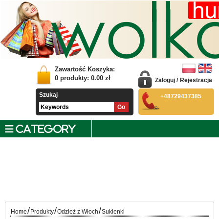
Zawartość Koszyka:
0
produkty:
0.00
zł
Zaloguj
/
Rejestracja
Szukaj
+48729437385
CATEGORY
/
/
/
Home
Produkty
Odzież z Włoch
Sukienki