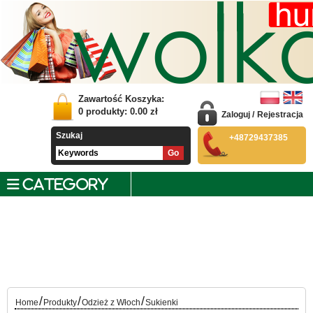
Zawartość Koszyka:
0
produkty:
0.00
zł
Zaloguj
/
Rejestracja
Szukaj
+48729437385
CATEGORY
/
/
/
Home
Produkty
Odzież z Włoch
Sukienki