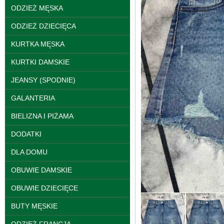
ODZIEŻ MĘSKA
ODZIEŻ DZIECIĘCA
KURTKA MĘSKA
KURTKI DAMSKIE
JEANSY (SPODNIE)
GALANTERIA
BIELIZNA I PIŻAMA
Kurtki damskie
DODATKI
skórzana Roz S-XL, 1
Kolor Paczka 5 szt
DLA DOMU
95.00 zł
szczegóły
OBUWIE DAMSKIE
OBUWIE DZIECIĘCE
BUTY MĘSKIE