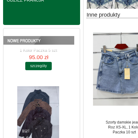
ODZIEŻ FRANCJA
Inne produkty
Kurtki damskie
skórzana Roz S-2XL,
1 Kolor Paczka 5 szt
95.00 zł
szczegóły
Szorty damskie jea
Roz XS-XL, 1 Kol
Paczka 10 szt