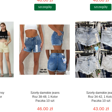
46.00 zł
46.00 zł
szczegóły
szczegóły
nsy
Szorty damskie jeans
Szorty damskie je
or
Roz 38-48, 1 Kolor
Roz 34-42, 1 Kol
Paczka 10 szt
Paczka 10 szt
46.00 zł
43.00 zł