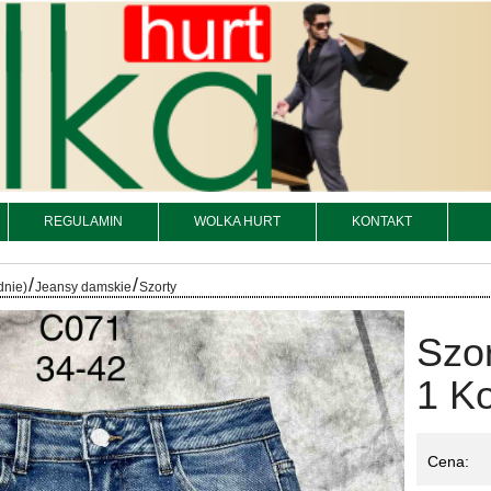
REGULAMIN
WOLKA HURT
KONTAKT
/
/
dnie)
Jeansy damskie
Szorty
Szor
1 Ko
Cena: