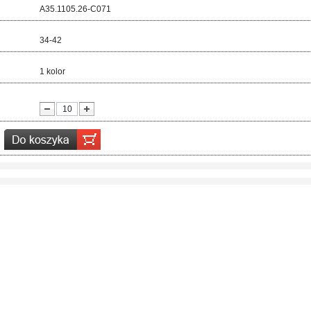
d:
A35.1105.26-C071
ar:
34-42
r:
1 kolor
ć: