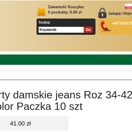
Zawartość Koszyka:
0
produkty:
0.00
zł
Zaloguj
/
Reje
Szukaj
+48729437
ty damskie jeans Roz 34-42
lor Paczka 10 szt
41.00 zł