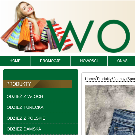
HOME
PROMOCJE
NOWOŚCI
ONAS
/
/
Home
Produkty
Jeansy (Spo
Kurtki damskie
skórzana Roz S-XL, 1
ODZIEŻ Z WŁOCH
Kolor Paczka 5 szt
95.00 zł
ODZIEŻ TURECKA
szczegóły
ODZIEŻ Z POLSKIE
ODZIEŻ DAMSKA