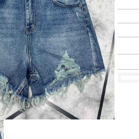
Ko
Rozmi
Kolo
loś