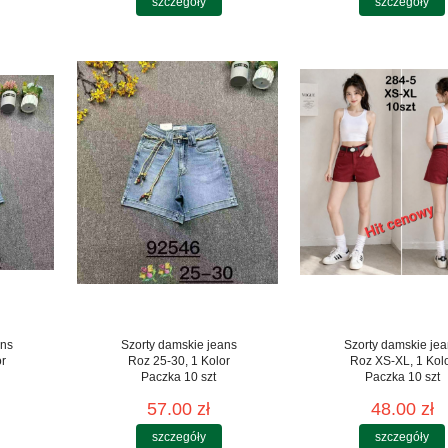
szczegóły
szczegóły
ans
Szorty damskie jeans
Szorty damskie je
or
Roz 25-30, 1 Kolor
Roz XS-XL, 1 Kol
Paczka 10 szt
Paczka 10 szt
57.00 zł
48.00 zł
szczegóły
szczegóły