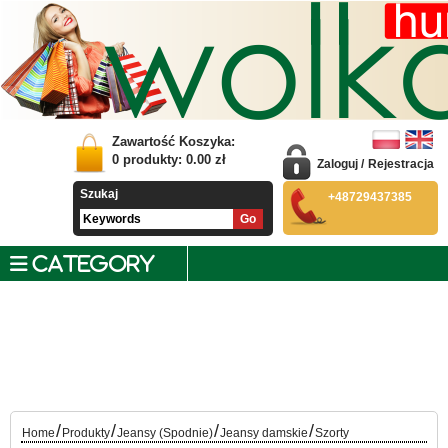
Zawartość Koszyka:
0
produkty:
0.00
zł
Zaloguj
/
Rejestracja
Szukaj
+48729437385
CATEGORY
/
/
/
/
Home
Produkty
Jeansy (Spodnie)
Jeansy damskie
Szorty