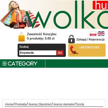
Zawartość Koszyka:
0
produkty:
0.00
zł
Zaloguj
/
Rejestracja
Szukaj
+48729437385
CATEGORY
/
/
/
/
Home
Produkty
Jeansy (Spodnie)
Jeansy damskie
Szorty