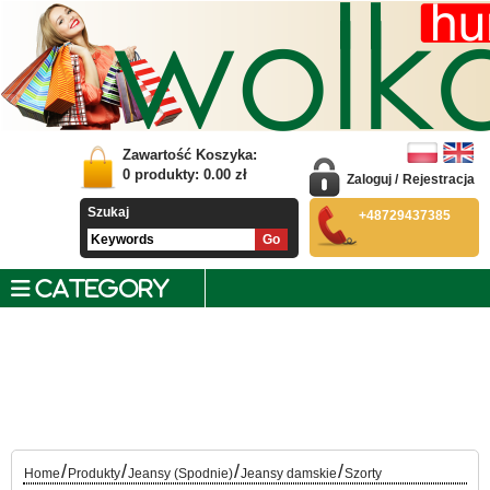
Zawartość Koszyka:
0
produkty:
0.00
zł
Zaloguj
/
Rejestracja
Szukaj
+48729437385
CATEGORY
/
/
/
/
Home
Produkty
Jeansy (Spodnie)
Jeansy damskie
Szorty