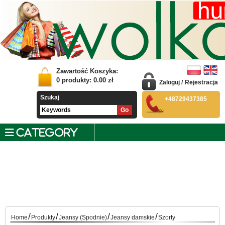
Zawartość Koszyka:
0
produkty:
0.00
zł
Zaloguj
/
Rejestracja
Szukaj
+48729437385
CATEGORY
/
/
/
/
Home
Produkty
Jeansy (Spodnie)
Jeansy damskie
Szorty