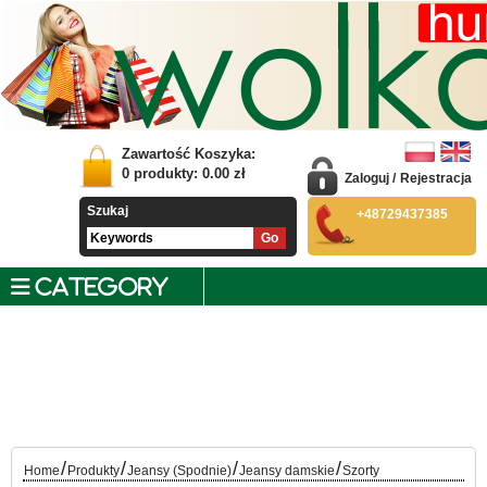
Zawartość Koszyka:
0
produkty:
0.00
zł
Zaloguj
/
Rejestracja
Szukaj
+48729437385
CATEGORY
/
/
/
/
Home
Produkty
Jeansy (Spodnie)
Jeansy damskie
Szorty