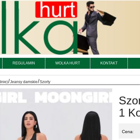
REGULAMIN
WOLKA HURT
KONTAKT
/
/
dnie)
Jeansy damskie
Szorty
Szo
1 Ko
Cena: