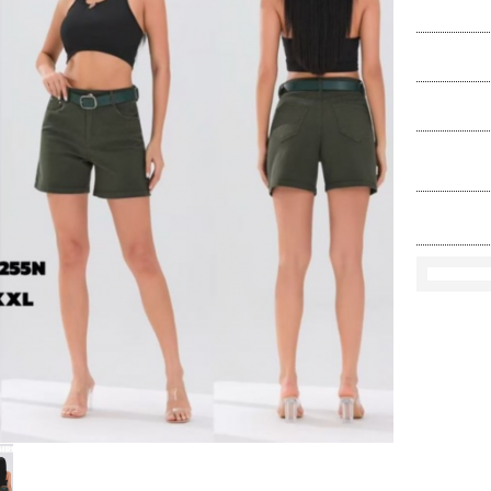
Ko
Rozmi
Kolo
loś