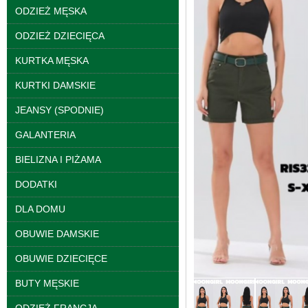
ODZIEŻ MĘSKA
ODZIEŻ DZIECIĘCA
KURTKA MĘSKA
KURTKI DAMSKIE
JEANSY (SPODNIE)
GALANTERIA
BIELIZNA I PIŻAMA
DODATKI
DLA DOMU
Bluzy damskie Roz L-
3XL. 1 kolor. Paczka
OBUWIE DAMSKIE
10 szt
39.00 zł
OBUWIE DZIECIĘCE
szczegóły
BUTY MĘSKIE