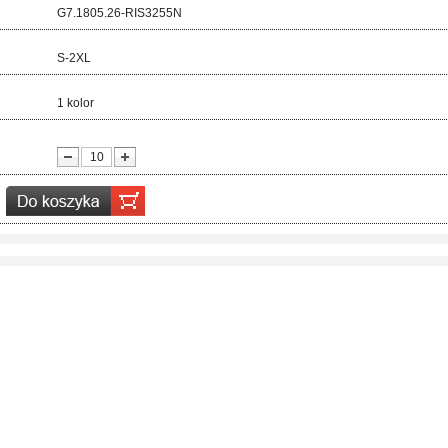
d:
G7.1805.26-RIS3255N
ar:
S-2XL
r:
1 kolor
ć: