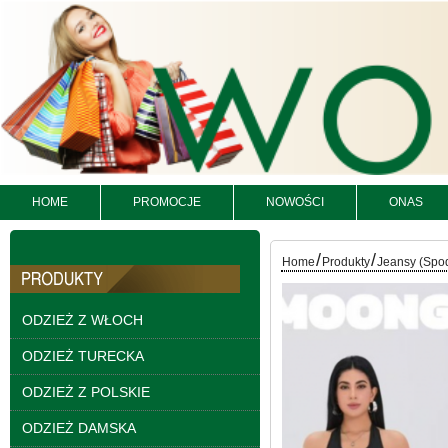
54.00 zł
szczegóły
HOME
PROMOCJE
NOWOŚCI
ONAS
/
/
Home
Produkty
Jeansy (Spo
ODZIEŻ Z WŁOCH
Bluzy damskie Roz L-
ODZIEŻ TURECKA
3XL. 1 kolor. Paczka
10 szt
ODZIEŻ Z POLSKIE
54.00 zł
ODZIEŻ DAMSKA
szczegóły