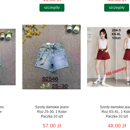
szczegóły
szczegóły
ans
Szorty damskie jeans
Szorty damskie je
or
Roz 25-30, 1 Kolor
Roz XS-XL, 1 Kol
Paczka 10 szt
Paczka 10 szt
57.00 zł
48.00 zł