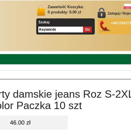
Zawartość Koszyka:
0
produkty:
0.00
zł
Zaloguj
/
Reje
Szukaj
+48729437
rty damskie jeans Roz S-2X
lor Paczka 10 szt
46.00 zł