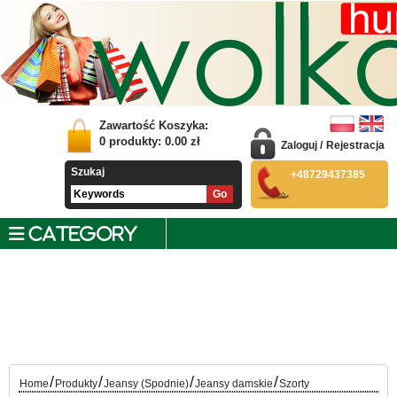
Zawartość Koszyka:
0
produkty:
0.00
zł
Zaloguj
/
Rejestracja
Szukaj
+48729437385
CATEGORY
/
/
/
/
Home
Produkty
Jeansy (Spodnie)
Jeansy damskie
Szorty