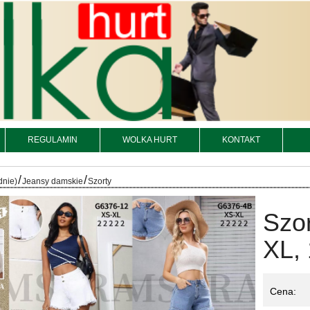
REGULAMIN
WOLKA HURT
KONTAKT
/
/
dnie)
Jeansy damskie
Szorty
Szo
XL, 
Cena: