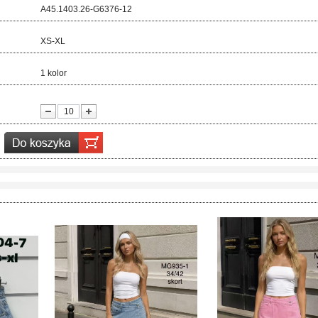
d:
A45.1403.26-G6376-12
ar:
XS-XL
r:
1 kolor
ć: