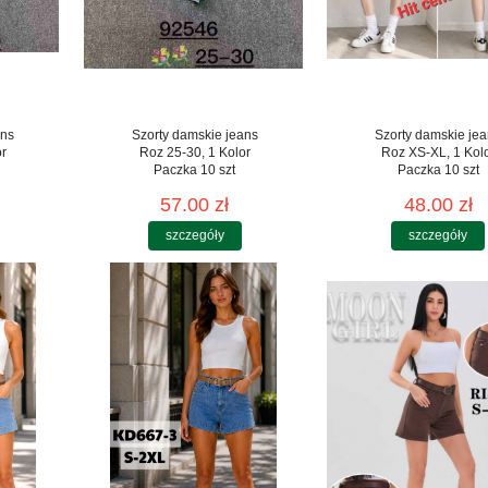
ans
Szorty damskie jeans
Szorty damskie je
or
Roz 25-30, 1 Kolor
Roz XS-XL, 1 Kol
Paczka 10 szt
Paczka 10 szt
57.00 zł
48.00 zł
szczegóły
szczegóły