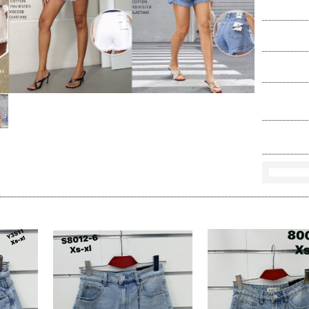
Ko
Rozmi
Kolo
loś