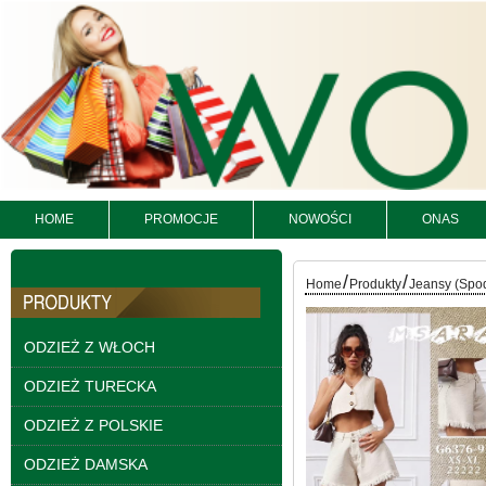
HOME
PROMOCJE
NOWOŚCI
ONAS
Kurtki damskie
/
/
skórzana Roz S-XL, 1
Home
Produkty
Jeansy (Spo
Kolor Paczka 5 szt
95.00 zł
ODZIEŻ Z WŁOCH
szczegóły
ODZIEŻ TURECKA
ODZIEŻ Z POLSKIE
ODZIEŻ DAMSKA