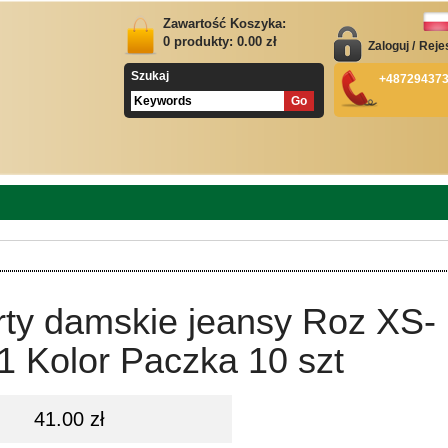
Zawartość Koszyka:
0
produkty:
0.00
zł
Zaloguj
/
Reje
Szukaj
+48729437
rty damskie jeansy Roz XS-
1 Kolor Paczka 10 szt
41.00 zł