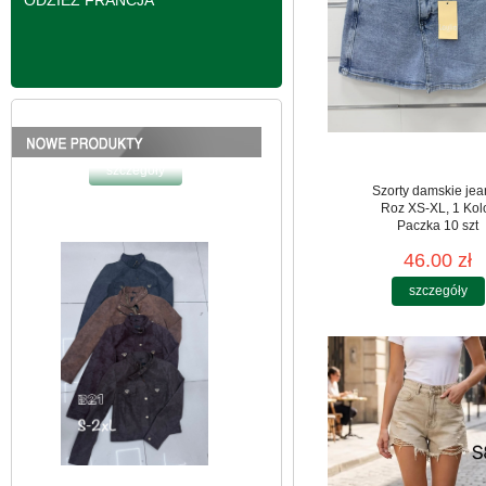
ODZIEŻ FRANCJA
Kurtki damskie
skórzana Roz S-2XL,
Szorty damskie jea
1 Kolor Paczka 5 szt
Roz XS-XL, 1 Kol
Paczka 10 szt
95.00 zł
46.00 zł
szczegóły
szczegóły