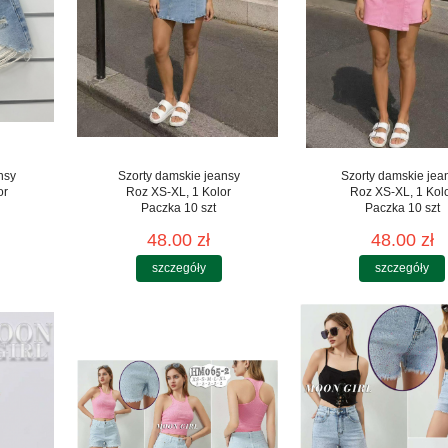
nsy
Szorty damskie jeansy
Szorty damskie jea
or
Roz XS-XL, 1 Kolor
Roz XS-XL, 1 Kol
Paczka 10 szt
Paczka 10 szt
48.00 zł
48.00 zł
szczegóły
szczegóły