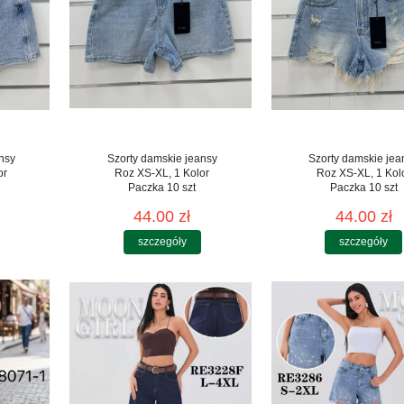
nsy
Szorty damskie jeansy
Szorty damskie jea
or
Roz XS-XL, 1 Kolor
Roz XS-XL, 1 Kol
Paczka 10 szt
Paczka 10 szt
44.00 zł
44.00 zł
szczegóły
szczegóły