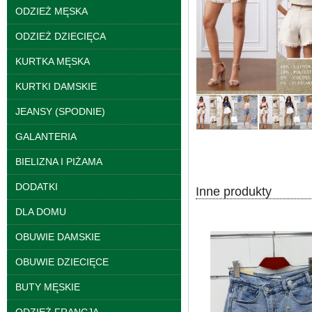
ODZIEŻ MĘSKA
ODZIEŻ DZIECIĘCA
KURTKA MĘSKA
KURTKI DAMSKIE
JEANSY (SPODNIE)
GALANTERIA
Kurtki damskie
skórzana Roz S-XL, 1
BIELIZNA I PIŻAMA
Kolor Paczka 5 szt
95.00 zł
DODATKI
Inne produkty
szczegóły
DLA DOMU
OBUWIE DAMSKIE
OBUWIE DZIECIĘCE
BUTY MĘSKIE