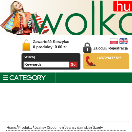
Zawartość Koszyka:
0
produkty:
0.00
zł
Zaloguj
/
Rejestracja
Szukaj
+48729437385
CATEGORY
/
/
/
/
Home
Produkty
Jeansy (Spodnie)
Jeansy damskie
Szorty