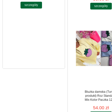
Spodnie damskie
jeansy Roz 25-30, 1
szczegóły
Kolor Paczka 10 szt
61.00 zł
szczegóły
Bluzka damska (Tur
produkt) Roz Stand
Mix Kolor Paczka 12
54.00 zł