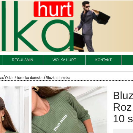
REGULAMIN
WOLKA HURT
KONTAKT
/
/
ka
Odzież turecka damskie
Bluzka damska
Bluz
Roz
10 s