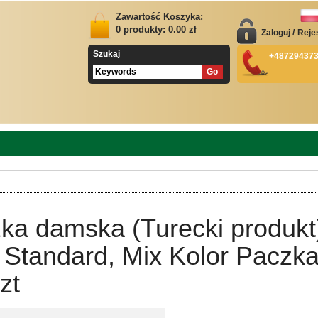
Zawartość Koszyka:
0
produkty:
0.00
zł
Zaloguj
/
Reje
Szukaj
+48729437
ka damska (Turecki produkt
 Standard, Mix Kolor Paczk
zt