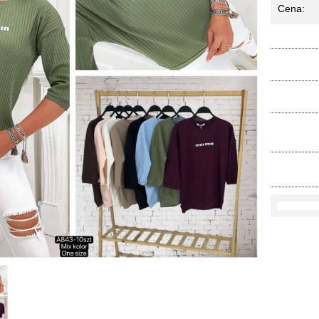
Cena:
Ko
Rozmi
Kolo
loś