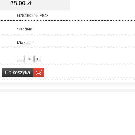
38.00 zł
d:
G28.1609.25-A843
ar:
Standard
r:
Mix kolor
ć: