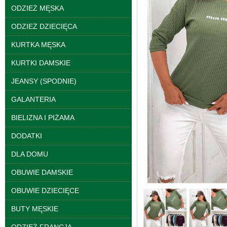
ODZIEŻ MĘSKA
ODZIEŻ DZIECIĘCA
KURTKA MĘSKA
Spodnie damskie
jeansy Roz 25-30, 1
KURTKI DAMSKIE
Kolor Paczka 10 szt
61.00 zł
JEANSY (SPODNIE)
szczegóły
GALANTERIA
BIELIZNA I PIŻAMA
DODATKI
DLA DOMU
OBUWIE DAMSKIE
OBUWIE DZIECIĘCE
BUTY MĘSKIE