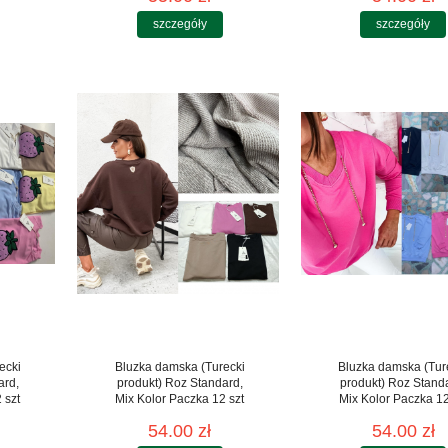
szczegóły
szczegóły
ecki
Bluzka damska (Turecki
Bluzka damska (Tur
ard,
produkt) Roz Standard,
produkt) Roz Stand
 szt
Mix Kolor Paczka 12 szt
Mix Kolor Paczka 12
54.00 zł
54.00 zł