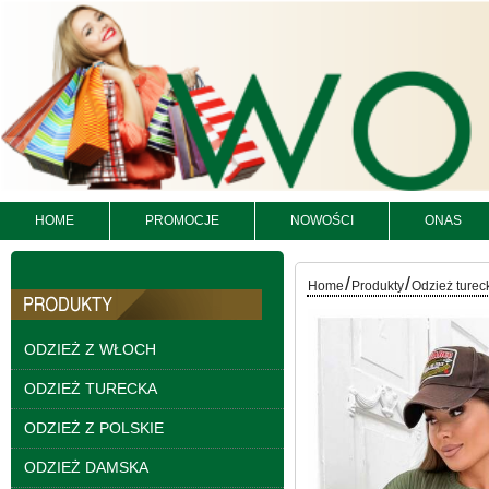
Spodnie damskie
jeansy Roz 25-30, 1
Kolor Paczka 10 szt
61.00 zł
HOME
PROMOCJE
NOWOŚCI
ONAS
szczegóły
/
/
Home
Produkty
Odzież turec
ODZIEŻ Z WŁOCH
ODZIEŻ TURECKA
ODZIEŻ Z POLSKIE
ODZIEŻ DAMSKA