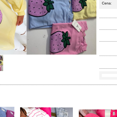
Cena:
Ko
Rozmi
Kolo
loś