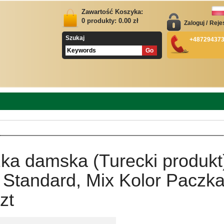
Zawartość Koszyka:
0
produkty:
0.00
zł
Zaloguj
/
Reje
Szukaj
+48729437
ka damska (Turecki produkt
 Standard, Mix Kolor Paczk
zt