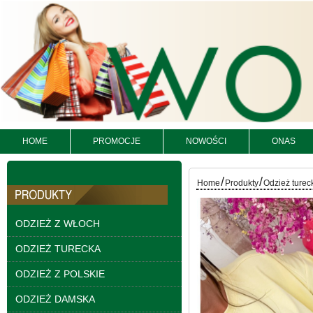
Kurtki damskie
skórzana Roz S-XL, 1
Kolor Paczka 5 szt
95.00 zł
szczegóły
HOME
PROMOCJE
NOWOŚCI
ONAS
/
/
Home
Produkty
Odzież turec
ODZIEŻ Z WŁOCH
ODZIEŻ TURECKA
ODZIEŻ Z POLSKIE
ODZIEŻ DAMSKA