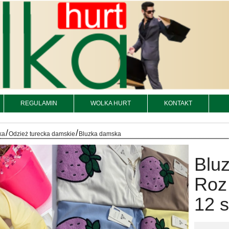
REGULAMIN
WOLKA HURT
KONTAKT
/
/
ka
Odzież turecka damskie
Bluzka damska
Bluz
Roz
12 s