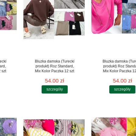
ecki
Bluzka damska (Turecki
Bluzka damska (Tur
ard,
produkt) Roz Standard,
produkt) Roz Stand
 szt
Mix Kolor Paczka 12 szt
Mix Kolor Paczka 12
54.00 zł
54.00 zł
szczegóły
szczegóły