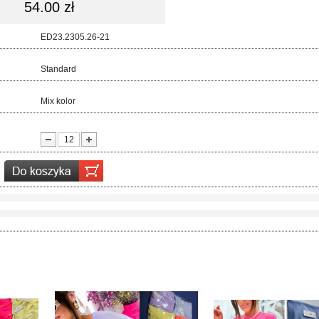
54.00 zł
d:
ED23.2305.26-21
ar:
Standard
r:
Mix kolor
ć: