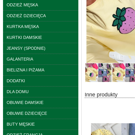
ODZIEŻ MĘSKA
ODZIEŻ DZIECIĘCA
Kurtki damskie
skórzana Roz S-XL, 1
KURTKA MĘSKA
Kolor Paczka 5 szt
95.00 zł
KURTKI DAMSKIE
szczegóły
JEANSY (SPODNIE)
GALANTERIA
BIELIZNA I PIŻAMA
DODATKI
DLA DOMU
Inne produkty
OBUWIE DAMSKIE
OBUWIE DZIECIĘCE
BUTY MĘSKIE