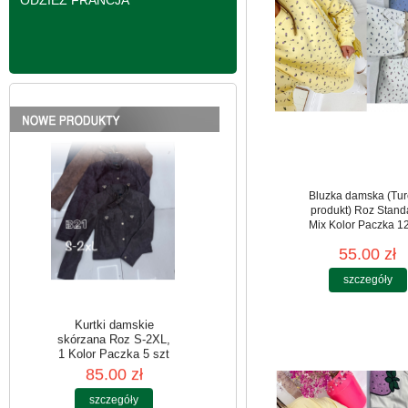
ODZIEŻ FRANCJA
Kurtki damskie
skórzana Roz S-2XL,
1 Kolor Paczka 5 szt
95.00 zł
szczegóły
Bluzka damska (Tur
produkt) Roz Stand
Mix Kolor Paczka 12
55.00 zł
szczegóły
Kurtki damskie
skórzana Roz S-2XL,