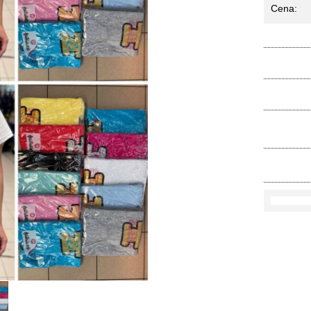
Cena:
Ko
Rozmi
Kolo
loś