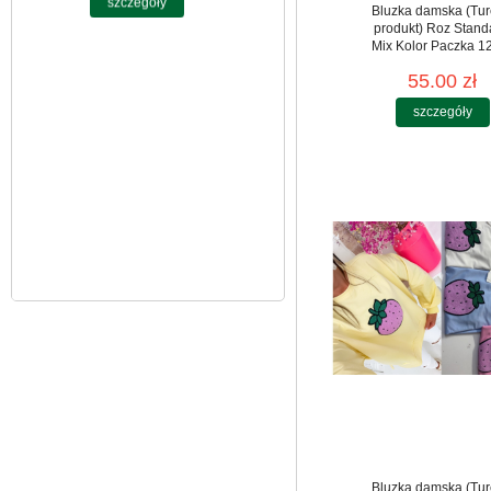
jeansy Roz 25-30, 1
Bluzka damska (Tur
Kolor Paczka 10 szt
produkt) Roz Stand
61.00 zł
Mix Kolor Paczka 12
55.00 zł
szczegóły
szczegóły
Bluzka damska (Tur