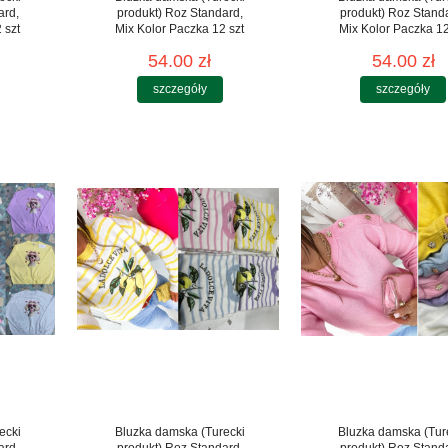
ard,
produkt) Roz Standard,
produkt) Roz Stand
 szt
Mix Kolor Paczka 12 szt
Mix Kolor Paczka 12
54.00 zł
54.00 zł
szczegóły
szczegóły
ecki
Bluzka damska (Turecki
Bluzka damska (Tur
ard,
produkt) Roz Standard,
produkt) Roz Stand