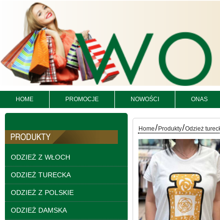
Spodnie damskie
jeansy Roz 25-30, 1
Kolor Paczka 10 szt
61.00 zł
HOME
PROMOCJE
NOWOŚCI
ONAS
szczegóły
/
/
Home
Produkty
Odzież turec
ODZIEŻ Z WŁOCH
ODZIEŻ TURECKA
ODZIEŻ Z POLSKIE
ODZIEŻ DAMSKA