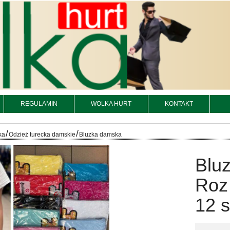
REGULAMIN
WOLKA HURT
KONTAKT
/
/
ka
Odzież turecka damskie
Bluzka damska
Bluz
Roz 
12 s