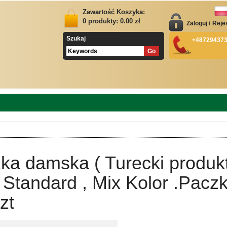
Zawartość Koszyka:
0
produkty:
0.00
zł
Zaloguj
/
Reje
Szukaj
+48729437
ka damska ( Turecki produk
Standard , Mix Kolor .Pacz
zt