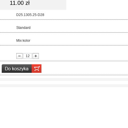
11.00 zł
d:
D25.1305.25-D28
ar:
Standard
r:
Mix kolor
ć: