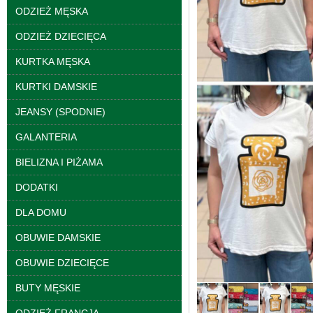
ODZIEŻ MĘSKA
ODZIEŻ DZIECIĘCA
Spodnie damskie
KURTKA MĘSKA
jeansy Roz 25-30, 1
Kolor Paczka 10 szt
KURTKI DAMSKIE
61.00 zł
JEANSY (SPODNIE)
szczegóły
GALANTERIA
BIELIZNA I PIŻAMA
DODATKI
DLA DOMU
OBUWIE DAMSKIE
OBUWIE DZIECIĘCE
BUTY MĘSKIE