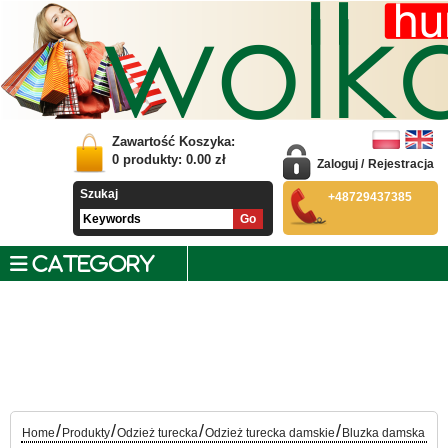
Zawartość Koszyka:
0
produkty:
0.00
zł
Zaloguj
/
Rejestracja
Szukaj
+48729437385
CATEGORY
/
/
/
/
Home
Produkty
Odzież turecka
Odzież turecka damskie
Bluzka damska