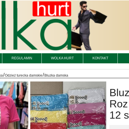
REGULAMIN
WOLKA HURT
KONTAKT
/
/
ka
Odzież turecka damskie
Bluzka damska
Bluz
Roz 
12 s