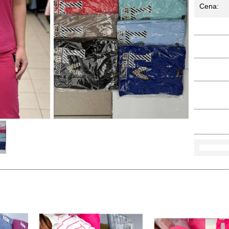
Cena:
Ko
Rozmi
Kolo
loś