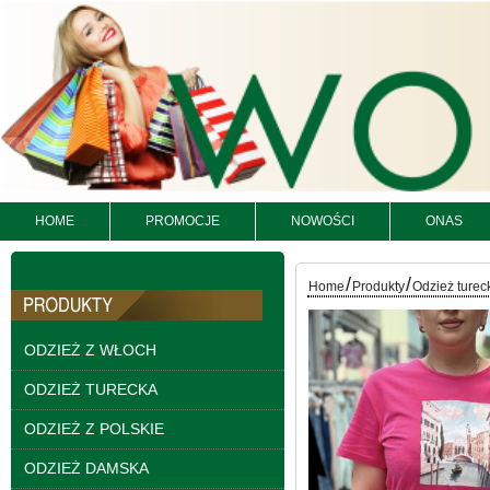
Bluzy damskie Roz L-
3XL. 1 kolor. Paczka
10 szt
54.00 zł
HOME
PROMOCJE
NOWOŚCI
ONAS
szczegóły
/
/
Home
Produkty
Odzież turec
ODZIEŻ Z WŁOCH
ODZIEŻ TURECKA
ODZIEŻ Z POLSKIE
ODZIEŻ DAMSKA