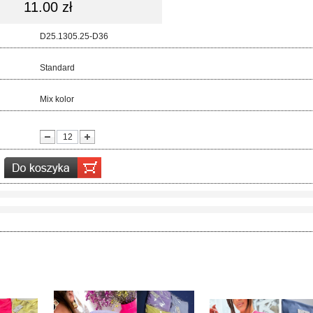
11.00 zł
d:
D25.1305.25-D36
ar:
Standard
r:
Mix kolor
ć: