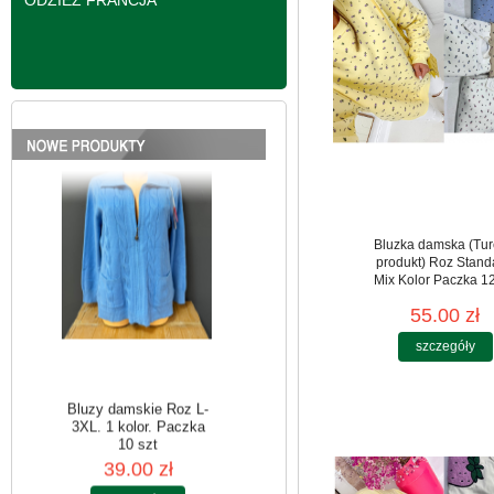
ODZIEŻ FRANCJA
Bluzy damskie Roz L-
3XL. 1 kolor. Paczka
10 szt
39.00 zł
szczegóły
Bluzka damska (Tur
produkt) Roz Stand
Mix Kolor Paczka 12
55.00 zł
szczegóły
Bluzy damskie Roz L-