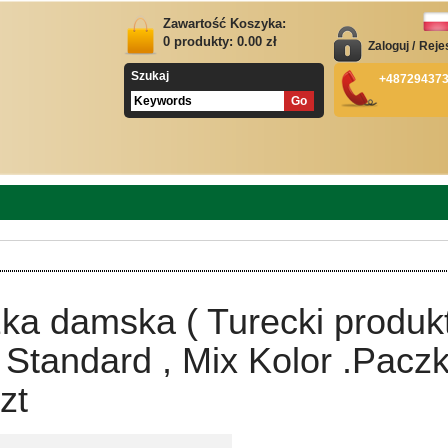
Zawartość Koszyka:
0
produkty:
0.00
zł
Zaloguj
/
Reje
Szukaj
+48729437
ka damska ( Turecki produk
Standard , Mix Kolor .Pacz
zt