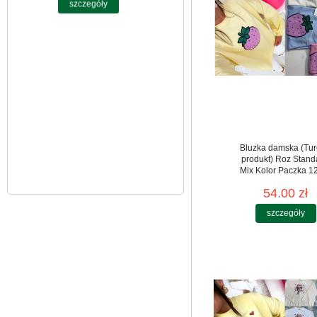
3XL. 1 kolor. Paczka
10 szt
39.00 zł
szczegóły
Bluzka damska (Tur
produkt) Roz Stand
Mix Kolor Paczka 12
54.00 zł
szczegóły