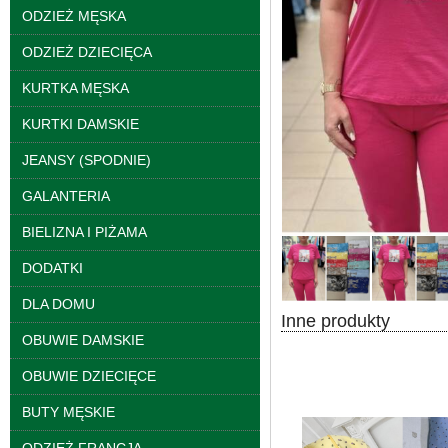
ODZIEŻ MĘSKA
ODZIEŻ DZIECIĘCA
Bluzy damskie Roz L-
KURTKA MĘSKA
3XL. 1 kolor. Paczka
10 szt
KURTKI DAMSKIE
39.00 zł
JEANSY (SPODNIE)
szczegóły
GALANTERIA
BIELIZNA I PIŻAMA
DODATKI
DLA DOMU
Inne produkty
OBUWIE DAMSKIE
OBUWIE DZIECIĘCE
BUTY MĘSKIE