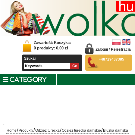
Zawartość Koszyka:
0
produkty:
0.00
zł
Zaloguj
/
Rejestracja
Szukaj
+48729437385
CATEGORY
/
/
/
/
Home
Produkty
Odzież turecka
Odzież turecka damskie
Bluzka damska