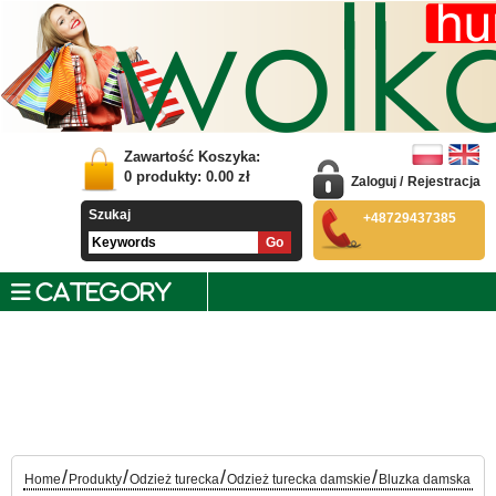
Zawartość Koszyka:
0
produkty:
0.00
zł
Zaloguj
/
Rejestracja
Szukaj
+48729437385
CATEGORY
/
/
/
/
Home
Produkty
Odzież turecka
Odzież turecka damskie
Bluzka damska