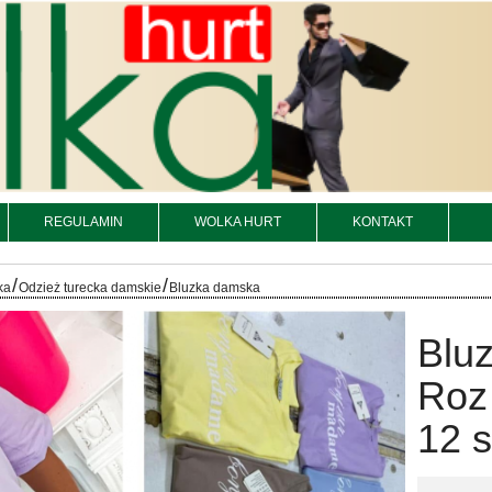
REGULAMIN
WOLKA HURT
KONTAKT
/
/
ka
Odzież turecka damskie
Bluzka damska
Bluz
Roz
12 s