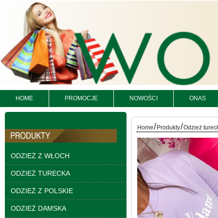
Bluzy damskie Roz L-
3XL. 1 kolor. Paczka
10 szt
54.00 zł
szczegóły
HOME
PROMOCJE
NOWOŚCI
ONAS
/
/
Home
Produkty
Odzież turec
ODZIEŻ Z WŁOCH
ODZIEŻ TURECKA
ODZIEŻ Z POLSKIE
ODZIEŻ DAMSKA