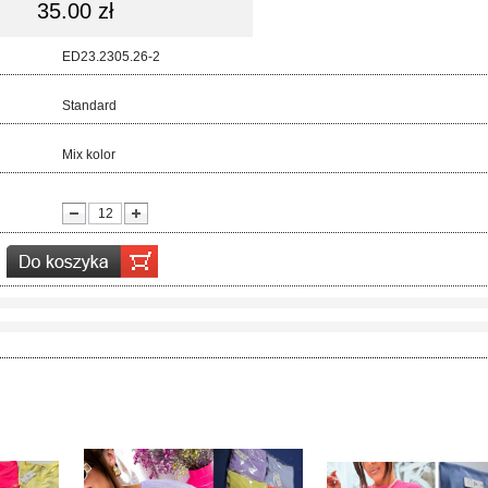
35.00 zł
d:
ED23.2305.26-2
ar:
Standard
r:
Mix kolor
ć: