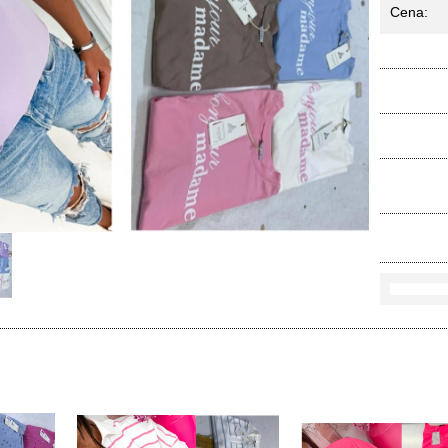
Cena:
Ko
Rozmi
Kolo
loś