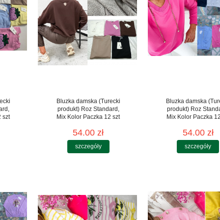
ecki
Bluzka damska (Turecki
Bluzka damska (Tur
ard,
produkt) Roz Standard,
produkt) Roz Stand
 szt
Mix Kolor Paczka 12 szt
Mix Kolor Paczka 12
54.00 zł
54.00 zł
szczegóły
szczegóły