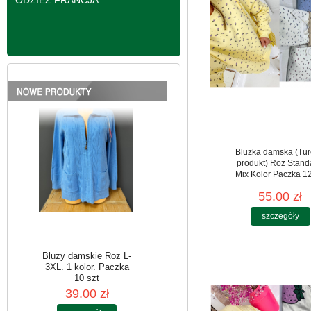
ODZIEŻ FRANCJA
Bluzy damskie Roz L-
3XL. 1 kolor. Paczka
10 szt
39.00 zł
szczegóły
Bluzka damska (Tur
produkt) Roz Stand
Mix Kolor Paczka 12
55.00 zł
szczegóły
Bluzy damskie Roz L-
3XL. 1 kolor. Paczka