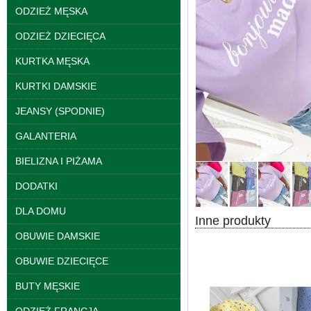
ODZIEŻ MĘSKA
ODZIEŻ DZIECIĘCA
Bluzy damskie Roz L-
3XL. 1 kolor. Paczka
KURTKA MĘSKA
10 szt
39.00 zł
KURTKI DAMSKIE
szczegóły
JEANSY (SPODNIE)
GALANTERIA
BIELIZNA I PIŻAMA
DODATKI
DLA DOMU
Inne produkty
OBUWIE DAMSKIE
OBUWIE DZIECIĘCE
BUTY MĘSKIE