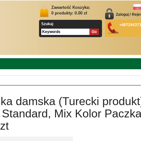
Zawartość Koszyka:
0
produkty:
0.00
zł
Zaloguj
/
Reje
Szukaj
+48729437
ka damska (Turecki produkt
 Standard, Mix Kolor Paczk
zt