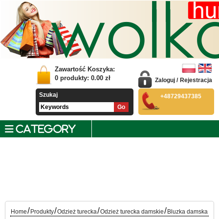
Zawartość Koszyka:
0
produkty:
0.00
zł
Zaloguj
/
Rejestracja
Szukaj
+48729437385
CATEGORY
/
/
/
/
Home
Produkty
Odzież turecka
Odzież turecka damskie
Bluzka damska