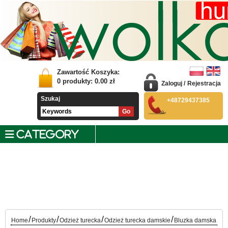
Zawartość Koszyka:
0
produkty:
0.00
zł
Zaloguj
/
Rejestracja
Szukaj
+48729437385
CATEGORY
/
/
/
/
Home
Produkty
Odzież turecka
Odzież turecka damskie
Bluzka damska