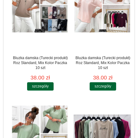
Bluzka damska (Turecki produkt)
Bluzka damska (Turecki produkt)
Roz Standard, Mix Kolor Paczka
Roz Standard, Mix Kolor Paczka
10 szt
10 szt
38.00 zł
38.00 zł
szczegóły
szczegóły