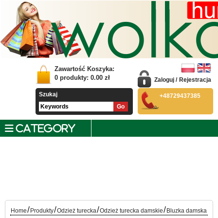
Zawartość Koszyka:
0
produkty:
0.00
zł
Zaloguj
/
Rejestracja
Szukaj
+48729437385
CATEGORY
/
/
/
/
Home
Produkty
Odzież turecka
Odzież turecka damskie
Bluzka damska